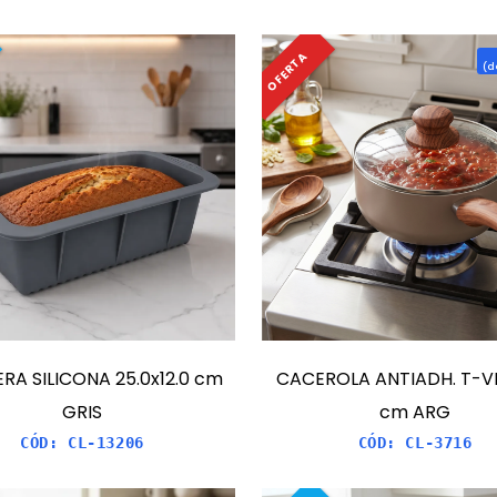
OFERTA
(
d
RA SILICONA 25.0x12.0 cm
CACEROLA ANTIADH. T-VID
GRIS
cm ARG
CÓD:
CL-13206
CÓD:
CL-3716