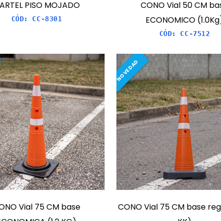
ARTEL PISO MOJADO
CONO Vial 50 CM ba
ECONOMICO (1.0Kg
CÓD:
CC-8301
CÓD:
CC-7512
NOVEDAD
ONO Vial 75 CM base
CONO Vial 75 CM base regu