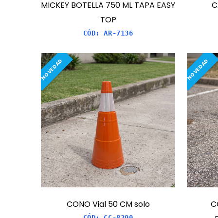
MICKEY BOTELLA 750 ML TAPA EASY
C
TOP
CÓD:
AR-7136
NOVEDAD
NOVEDAD
CONO Vial 50 CM solo
C
CÓD:
CC-8290