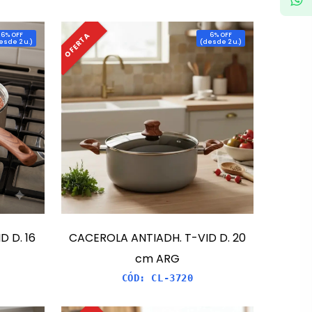
OFERTA
6
% OFF
6
% OFF
esde 2 u.
)
(
desde 2 u.
)
 D. 16
CACEROLA ANTIADH. T-VID D. 20
cm ARG
CÓD:
CL-3720