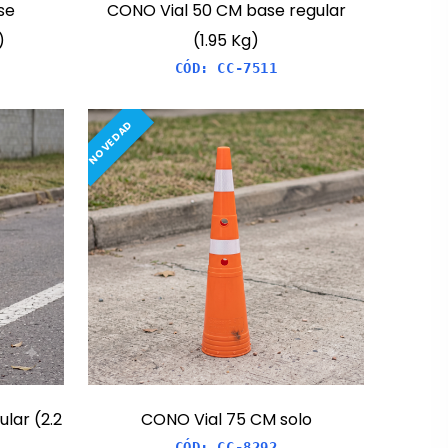
se
CONO Vial 50 CM base regular
)
(1.95 Kg)
CÓD:
CC-7511
NOVEDAD
lar (2.2
CONO Vial 75 CM solo
CÓD:
CC-8292