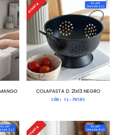
OFERTA
6
% OFF
(
desde 2 u.
)
 MANGO
COLAPASTA D. 21x13 NEGRO
CÓD:
CL-70503
OFERTA
6
% OFF
5
% OFF
esde 2 u.
)
(
desde 4 u.
)