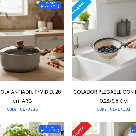
NOVEDAD
6
% OFF
(
desde 2 u.
)
LA ANTIADH. T-VID D. 26
COLADOR PLEGABLE CON
cm ARG
0,23x9,5 CM
CÓD:
CL-3726
CÓD:
CL-17132
OFERTA
6
% OFF
(
desde 2 u.
)
(
d