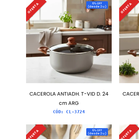
OFERTA
OFERTA
6
% OFF
(
desde 2 u.
)
CACEROLA ANTIADH. T-VID D. 24
CACERO
cm ARG
CÓD:
CL-3724
OFERTA
OFERTA
6
% OFF
(
desde 2 u.
)