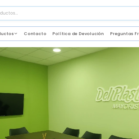
ductos
Contacto
Política de Devolución
Preguntas F
, baño
cesitas
, baño
cesitas
 en casa
 en casa