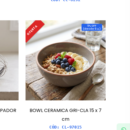
OFERTA
5
% OFF
(
desde 6 u.
)
ASPADOR
BOWL CERAMICA GRI-CLA 15 x 7
cm
CÓD:
CL-97015